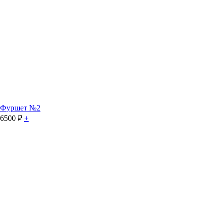
Фуршет №2
6500
₽
+